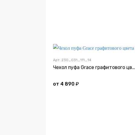
Арт: 230_031_111_14
Чехол пуфа Grace графитового цвета
от
4 890
₽