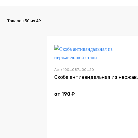
Товаров
30
из
49
Арт: 100_087_00_20
Скоба антивандал
от
190
₽