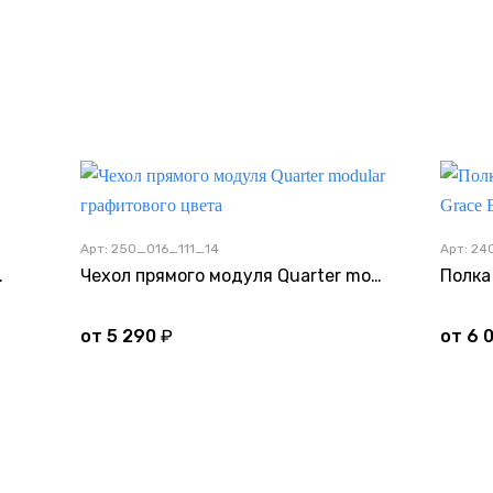
Арт: 250_016_111_14
Арт: 24
тового цвета
Чехол прямого модуля Quarter modular графитового цвета
от
5 290
₽
от
6 