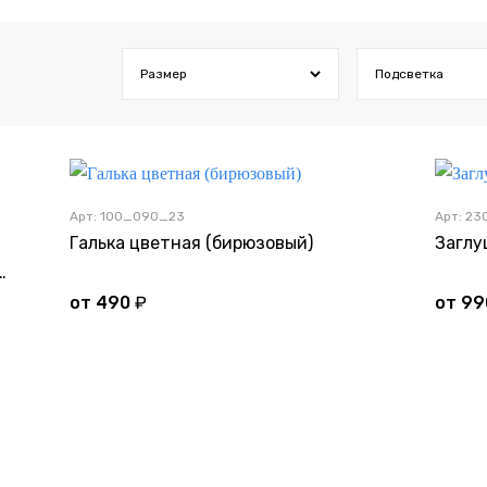
Размер
Подсветка
Арт: 100_090_23
Арт: 2
Галька цветная (бирюзовый)
Заглу
ьная из нержавеющей стали
от
490
₽
от
99