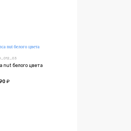
30_012_03
а nut белого цвета
190
₽