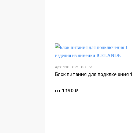
Арт: 100_091_00_31
от
1 190
₽