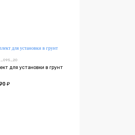
00_095_20
ект для установки в грунт
590
₽