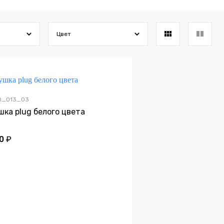
Цвет
30_013_03
шка plug белого цвета
0
₽