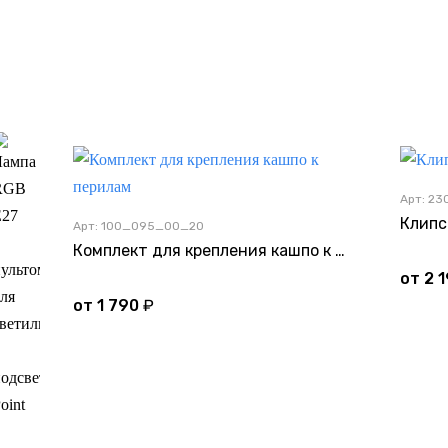
Арт: 2
Клипс
Арт: 100_095_00_20
 Point
Комплект для крепления кашпо к перилам
от
2 
от
1 790
₽