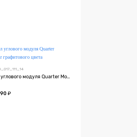
0_017_111_14
Чехол углового модуля Quarter Modular графитового цвета
290
₽