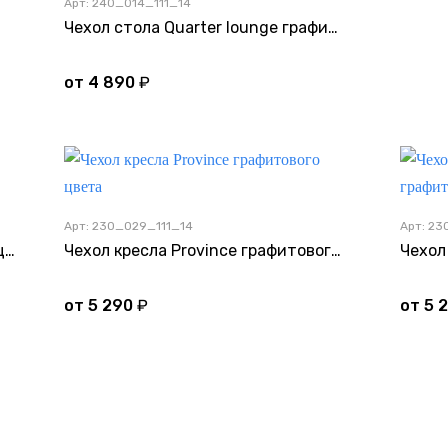
Арт: 240_014_111_14
Чехол стола Quarter lounge графитового цвета
от
4 890
₽
Арт: 230_029_111_14
Арт: 23
Чехол кресла Grace графитового цвета
Чехол кресла Province графитового цвета
от
5 290
₽
от
5 