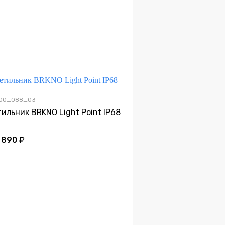
100_088_03
ильник BRKNO Light Point IP68
 890
₽