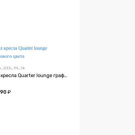
0_033_111_14
Чехол кресла Quarter lounge графитового цвета
290
₽