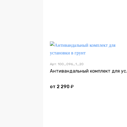
Арт: 100_096_1_20
Антивандальны
от
2 290
₽