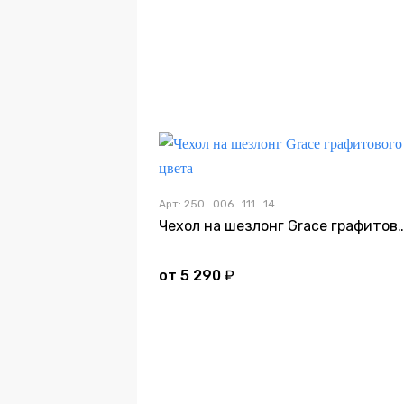
Арт: 250_006_111_14
Чехол на шезлонг Grace графи
от
5 290
₽