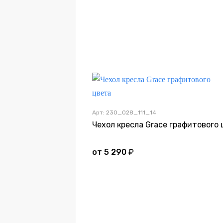
Арт: 230_028_111_14
от
5 290
₽